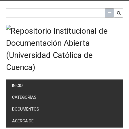
Saltar
al
contenido
principal
INICIO
CATEGORÍAS
DOCUMENTOS
ACERCA DE