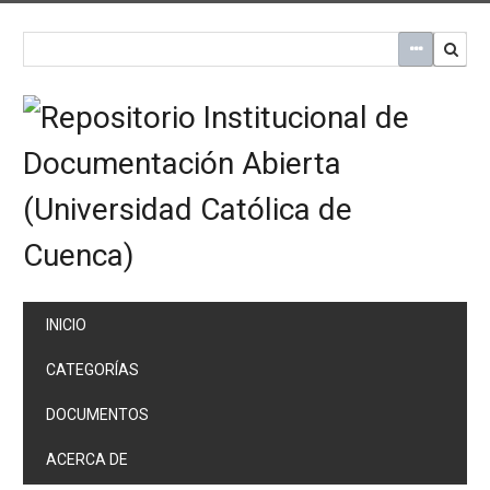
Saltar
al
contenido
principal
INICIO
CATEGORÍAS
DOCUMENTOS
ACERCA DE