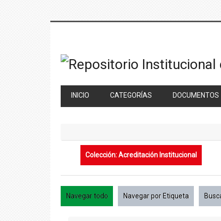
Saltar
al
contenido
principal
INICIO
CATEGORÍAS
DOCUMENTOS
Colección: Acreditación Institucional
Navegar todo
Navegar por Etiqueta
Busc