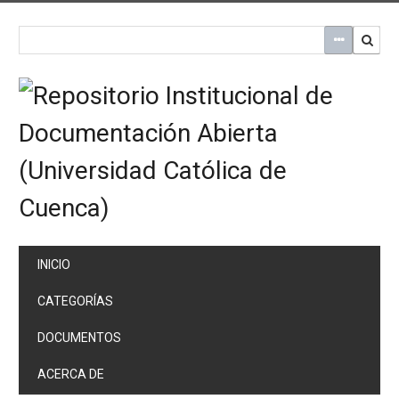
Saltar
al
contenido
principal
INICIO
CATEGORÍAS
DOCUMENTOS
ACERCA DE