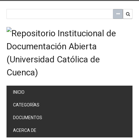
Saltar
al
contenido
principal
INICIO
CATEGORÍAS
DOCUMENTOS
ACERCA DE