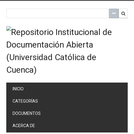
Saltar
al
contenido
principal
INICIO
CATEGORÍAS
DOCUMENTOS
ACERCA DE