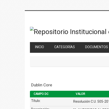
Saltar
al
contenido
principal
INICIO
CATEGORÍAS
DOCUMENTOS
Dublin Core
CAMPO DC
VALOR
Título:
Resolución C.U. 505-2