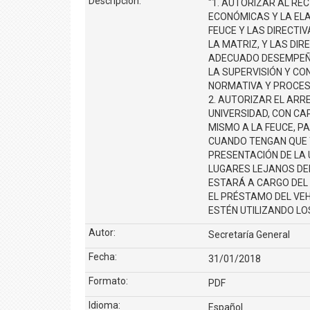
Descripción:
"1. AUTORIZAR AL RE
ECONÓMICAS Y LA EL
FEUCE Y LAS DIRECTI
LA MATRIZ, Y LAS DIR
ADECUADO DESEMPEÑO
LA SUPERVISIÓN Y CO
NORMATIVA Y PROCES
2. AUTORIZAR EL ARR
UNIVERSIDAD, CON CA
MISMO A LA FEUCE, P
CUANDO TENGAN QUE T
PRESENTACIÓN DE LA U
LUGARES LEJANOS DE
ESTARÁ A CARGO DEL
EL PRÉSTAMO DEL VEH
ESTÉN UTILIZANDO L
Autor:
Secretaría General
Fecha:
31/01/2018
Formato:
PDF
Idioma:
Español