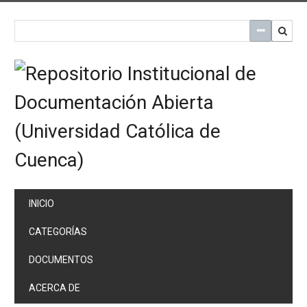
Saltar
al
contenido
principal
INICIO
CATEGORÍAS
DOCUMENTOS
ACERCA DE