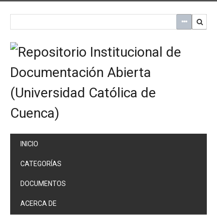
Saltar
al
contenido
principal
INICIO
CATEGORÍAS
DOCUMENTOS
ACERCA DE