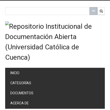
Saltar
al
contenido
principal
INICIO
CATEGORÍAS
DOCUMENTOS
ACERCA DE