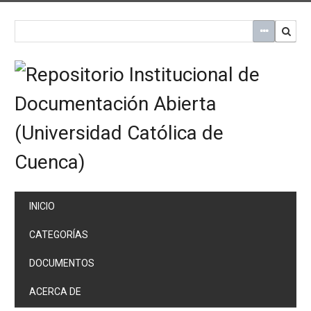
Saltar
al
contenido
principal
INICIO
CATEGORÍAS
DOCUMENTOS
ACERCA DE