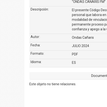
“ONDAS CAÑARIS FM”
Descripción:
El presente Código Deon
personal que labora en
modalidad de vinculació
permanente proceso par
confianza y apego a la 
Autor:
Ondas Cañaris
Fecha:
JULIO 2024
Formato:
PDF
Idioma:
ES
Document
Este objeto no tiene relaciones.