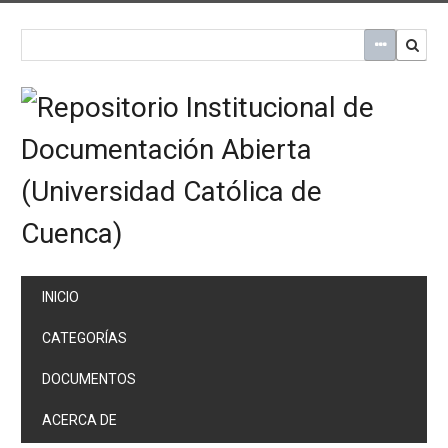
Saltar
al
contenido
principal
INICIO
CATEGORÍAS
DOCUMENTOS
ACERCA DE