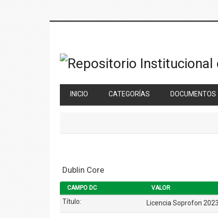
Saltar
al
contenido
principal
INICIO
CATEGORÍAS
DOCUMENTOS
Dublin Core
CAMPO DC
VALOR
Título:
Licencia Soprofon 202