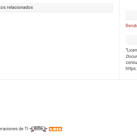
os relacionados
Rendi
“Lice
Docum
consu
https
eraciones de TI