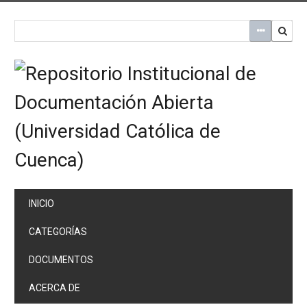
Saltar
al
contenido
principal
INICIO
CATEGORÍAS
DOCUMENTOS
ACERCA DE