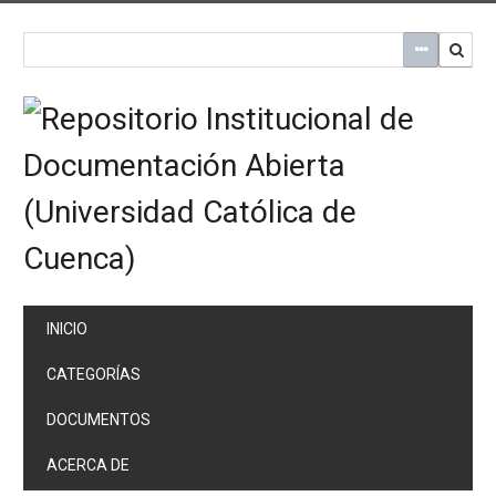
Saltar
al
contenido
principal
INICIO
CATEGORÍAS
DOCUMENTOS
ACERCA DE