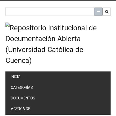
Saltar
al
contenido
principal
INICIO
CATEGORÍAS
DOCUMENTOS
ACERCA DE