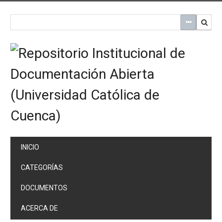
Saltar
al
contenido
principal
INICIO
CATEGORÍAS
DOCUMENTOS
ACERCA DE